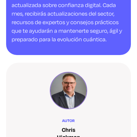
actualizada sobre confianza digital. Cada
mes, recibirás actualizaciones del sector,
recursos de expertos y consejos prácticos
que te ayudarán a mantenerte seguro, ágil y
preparado para la evolución cuántica.
AUTOR
Chris