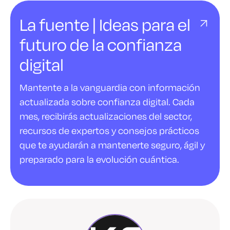
La fuente | Ideas para el
futuro de la confianza
digital
Mantente a la vanguardia con información
actualizada sobre confianza digital. Cada
mes, recibirás actualizaciones del sector,
recursos de expertos y consejos prácticos
que te ayudarán a mantenerte seguro, ágil y
preparado para la evolución cuántica.