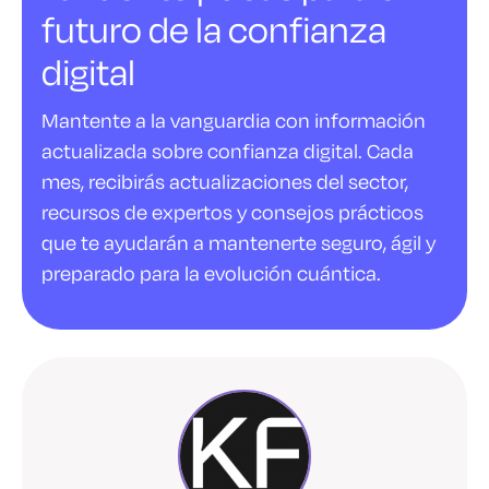
futuro de la confianza
digital
Mantente a la vanguardia con información
actualizada sobre confianza digital. Cada
mes, recibirás actualizaciones del sector,
recursos de expertos y consejos prácticos
que te ayudarán a mantenerte seguro, ágil y
preparado para la evolución cuántica.