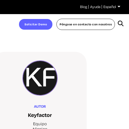
Blog
Ayuda
Español
Solicitar Demo
Póngase en contacto con nosotros
AUTOR
Keyfactor
Equipo
técnico