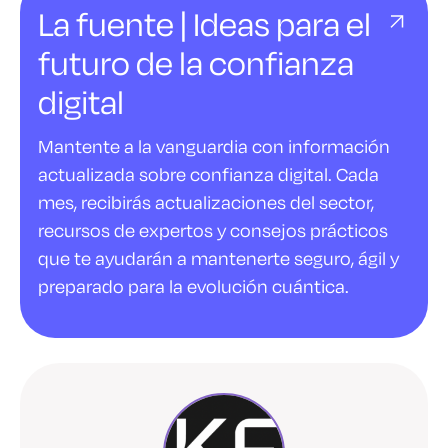
La fuente | Ideas para el
futuro de la confianza
digital
Mantente a la vanguardia con información
actualizada sobre confianza digital. Cada
mes, recibirás actualizaciones del sector,
recursos de expertos y consejos prácticos
que te ayudarán a mantenerte seguro, ágil y
preparado para la evolución cuántica.