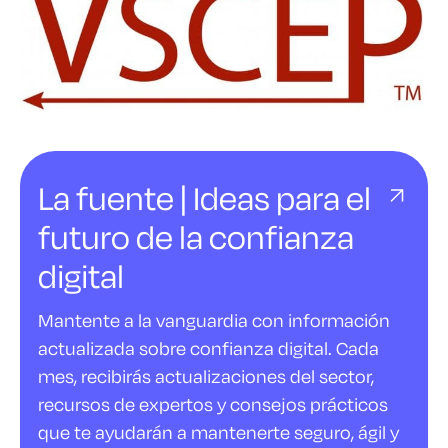
La fuente | Ideas para el
futuro de la confianza
digital
Mantente a la vanguardia con información
actualizada sobre confianza digital. Cada
mes, recibirás actualizaciones del sector,
recursos de expertos y consejos prácticos
que te ayudarán a mantenerte seguro, ágil y