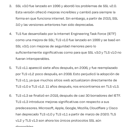
SSL v3.0 fue lanzado en 1996 y abordó los problemas de SSL v2.0.
Esta versión ofreció mejoras increíbles y cambió para siempre la
forma en que funciona internet. Sin embargo, a partir de 2015, SSL
3.0 y las versiones anteriores han sido deprecadas.
TLS fue desarrollado por la Internet Engineering Task Force (IETF)
como una mejora de SSL; TLS v1.0 fue lanzado en 1999 y se basó en
SSL v3.0, con mejoras de seguridad menores pero lo
suficientemente significativas como para que SSL v3.0 y TLS v1.0 no
fueran interoperables.
TLS v1.1 apareció siete años después, en 2006, y fue reemplazado
por TLS v1.2 poco después, en 2008. Esto perjudicó la adopción de
TLS v1.1, ya que muchos sitios web actualizaron directamente de
TLS v1.0 a TLS v1.2. 11 años después, nos encontramos en TLS v1.3.
TLS v1.3 se finalizó en 2018, después de casi 30 borradores del IETF.
TLS v1.3 introduce mejoras significativas con respecto a sus
predecesores. Microsoft, Apple, Google, Mozilla, Cloudflare y Cisco
han deprecado TLS v1.0 y TLS v1.1 a partir de marzo de 2020. TLS
v1.2 y TLS v1.3 son ahora los únicos protocolos SSL aún
disponibles.