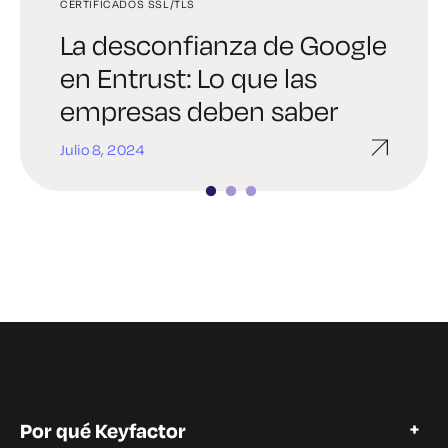
CERTIFICADOS SSL/TLS
GESTIÓN DE CERTIFICADOS
GESTIÓN DE CERTIFICADOS
La desconfianza de Google
La forma menos
Cómo renovar y
en Entrust: Lo que las
estresante de arreglar un
automatizar certificados
empresas deben saber
certificado caducado SSL
SSL
Julio 8, 2024
Junio 20, 2024
Junio 13, 2024
Por qué Keyfactor