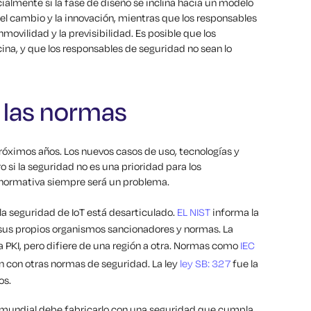
cialmente si la fase de diseño se inclina hacia un modelo
el cambio y la innovación, mientras que los responsables
movilidad y la previsibilidad. Es posible que los
cina, y que los responsables de seguridad no sean lo
 las normas
róximos años. Los nuevos casos de uso, tecnologías y
si la seguridad no es una prioridad para los
a normativa siempre será un problema.
la seguridad de IoT está desarticulado.
EL NIST
informa la
n sus propios organismos sancionadores y normas. La
a PKI, pero difiere de una región a otra. Normas como
IEC
con otras normas de seguridad. La ley
ley SB: 327
fue la
os.
 mundial debe fabricarlo con una seguridad que cumpla