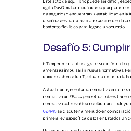
Este acto de equilibrio puede ser difícil, espe
ágil o DevOps. Los diseñadores prosperan con 
de seguridad encuentran la estabilidad en la in
diseñadores no quieran otro cocinero en la co
bastante flexibles para llegar a un acuerdo.
Desafío 5: Cumplir
IoT experimentará una gran evolución en los p
amenazas impulsarán nuevas normativas. Pero 
desarrolladores de IoT , el cumplimiento de l
Actualmente, el entorno normativo en torno a 
normativa en EE.UU., pero otros países tiene
normativa sobre vehículos eléctricos incluye l
62443
se discuten a menudo en comparación 
primera ley específica de IoT en Estados Unid
Una empresa que lance un producto a escala