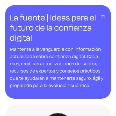
La fuente | Ideas para el
futuro de la confianza
digital
Mantente a la vanguardia con información
actualizada sobre confianza digital. Cada
mes, recibirás actualizaciones del sector,
recursos de expertos y consejos prácticos
que te ayudarán a mantenerte seguro, ágil y
preparado para la evolución cuántica.