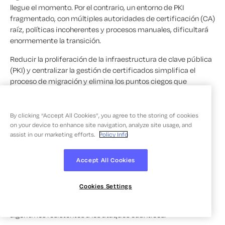
llegue el momento. Por el contrario, un entorno de PKI
fragmentado, con múltiples autoridades de certificación (CA)
raíz, políticas incoherentes y procesos manuales, dificultará
enormemente la transición.
Reducir la proliferación de la infraestructura de clave pública
(PKI) y centralizar la gestión de certificados simplifica el
proceso de migración y elimina los puntos ciegos que
aprovechan los atacantes.
By clicking “Accept All Cookies”, you agree to the storing of cookies
Desarrollar la «criptoagilidad»
on your device to enhance site navigation, analyze site usage, and
assist in our marketing efforts.
Policy Info
La «criptoagilidad» es la capacidad de cambiar de
algoritmos y protocolos criptográficos sin necesidad de
Accept All Cookies
renovar la infraestructura
. Se trata de la capacidad más
importante para la defensa contra los ataques HNDL, ya que
Cookies Settings
determina la rapidez con la que una organización puede
responder cuando es necesario implementar a gran escala
algoritmos resistentes a los ataques cuánticos.