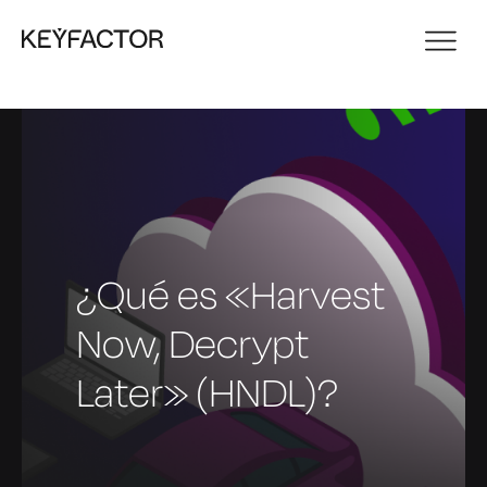
¿Qué es «Harvest
Now, Decrypt
Later» (HNDL)?