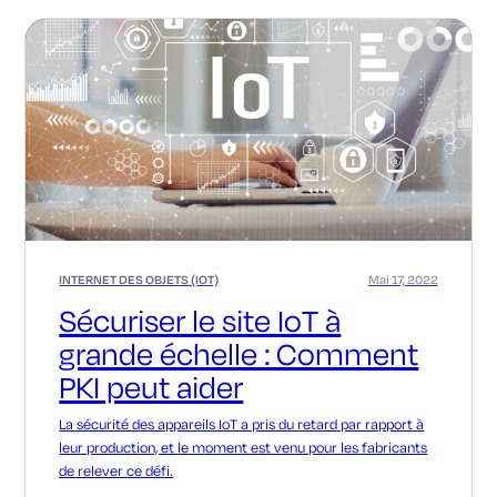
INTERNET DES OBJETS (IOT)
Mai 17, 2022
Sécuriser le site IoT à
grande échelle : Comment
PKI peut aider
La sécurité des appareils IoT a pris du retard par rapport à
leur production, et le moment est venu pour les fabricants
de relever ce défi.