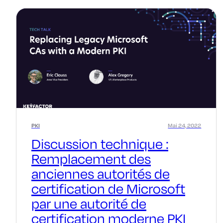
PKI
Mai 24, 2022
Discussion technique :
Remplacement des
anciennes autorités de
certification de Microsoft
par une autorité de
certification moderne PKI