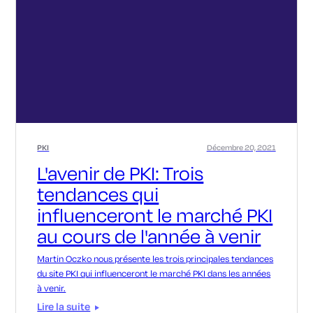
PKI
Décembre 20, 2021
L'avenir de PKI: Trois
tendances qui
influenceront le marché PKI
au cours de l'année à venir
Martin Oczko nous présente les trois principales tendances
du site PKI qui influenceront le marché PKI dans les années
à venir.
Lire la suite