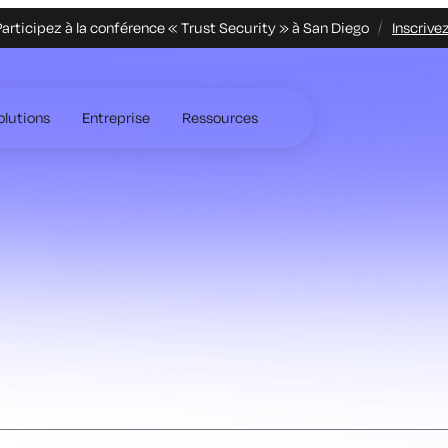
articipez à la conférence « Trust Security » à San Diego
Inscrive
olutions
Entreprise
Ressources