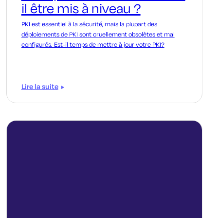
il être mis à niveau ?
PKI est essentiel à la sécurité, mais la plupart des
déploiements de PKI sont cruellement obsolètes et mal
configurés. Est-il temps de mettre à jour votre PKI?
Lire la suite