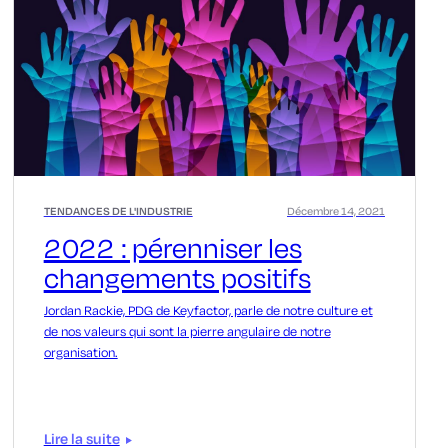
TENDANCES DE L'INDUSTRIE
Décembre 14, 2021
2022 : pérenniser les
changements positifs
Jordan Rackie, PDG de Keyfactor, parle de notre culture et
de nos valeurs qui sont la pierre angulaire de notre
organisation.
Lire la suite