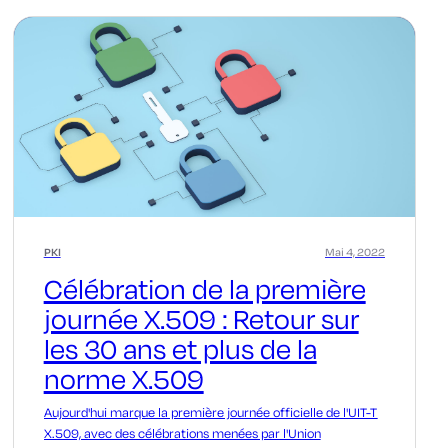
PKI
Mai 4, 2022
Célébration de la première
journée X.509 : Retour sur
les 30 ans et plus de la
norme X.509
Aujourd'hui marque la première journée officielle de l'UIT-T
X.509, avec des célébrations menées par l'Union