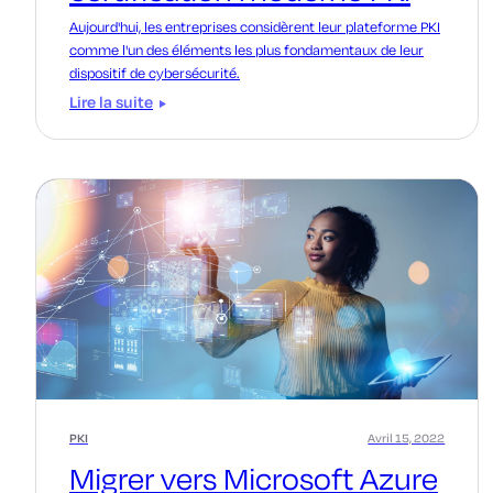
Aujourd'hui, les entreprises considèrent leur plateforme PKI
comme l'un des éléments les plus fondamentaux de leur
dispositif de cybersécurité.
Lire la suite
PKI
Avril 15, 2022
Migrer vers Microsoft Azure