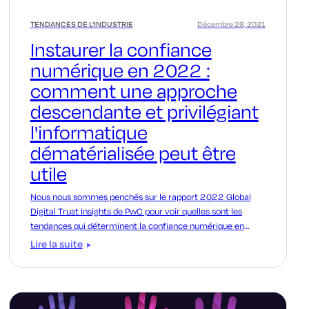
TENDANCES DE L'INDUSTRIE
Décembre 28, 2021
Instaurer la confiance
numérique en 2022 :
comment une approche
descendante et privilégiant
l'informatique
dématérialisée peut être
utile
Nous nous sommes penchés sur le rapport 2022 Global
Digital Trust Insights de PwC pour voir quelles sont les
tendances qui déterminent la confiance numérique en
2022 et quelle est la place de PKI .
Lire la suite