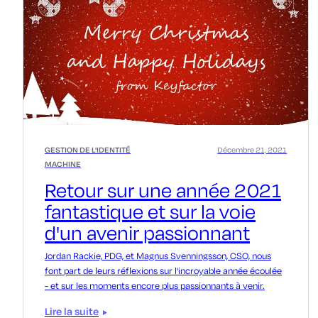
GESTION DE L'IDENTITÉ
Décembre 21, 2021
MACHINE
Retour sur une année 2021
fantastique et sur la voie
d'un avenir passionnant
Jordan Rackie, PDG, et Magnus Svenningsson, CSO, nous
font part de leurs réflexions sur l'incroyable année écoulée
- et sur les moments encore plus passionnants à venir.
Lire la suite