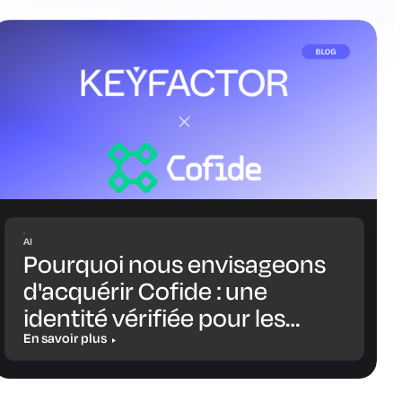
AI
Pourquoi nous envisageons
d'acquérir Cofide : une
identité vérifiée pour les
charges de travail et les
En savoir plus
agents IA