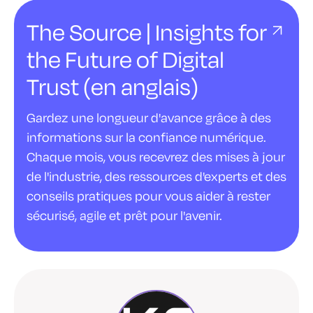
The Source | Insights for
the Future of Digital
Trust (en anglais)
Gardez une longueur d'avance grâce à des
informations sur la confiance numérique.
Chaque mois, vous recevrez des mises à jour
de l'industrie, des ressources d'experts et des
conseils pratiques pour vous aider à rester
sécurisé, agile et prêt pour l'avenir.