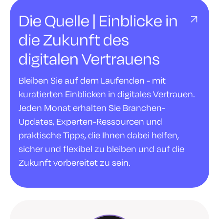
Die Quelle | Einblicke in
die Zukunft des
digitalen Vertrauens
Bleiben Sie auf dem Laufenden - mit
kuratierten Einblicken in digitales Vertrauen.
Jeden Monat erhalten Sie Branchen-
Updates, Experten-Ressourcen und
praktische Tipps, die Ihnen dabei helfen,
sicher und flexibel zu bleiben und auf die
Zukunft vorbereitet zu sein.