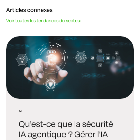
Articles connexes
Voir toutes les tendances du secteur
AI
AI
TENDANCES DE L'INDUSTRIE
Qu'est-ce que la sécurité
Digital Trust Digest :
6 vérités brutales
IA agentique ? Gérer l'IA
Découvrez l'édition
auxquelles tout dirigeant