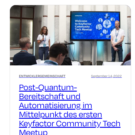
ENTWICKLERGEMEINSCHAFT
September 14, 2022
Post-Quantum-
Bereitschaft und
Automatisierung im
Mittelpunkt des ersten
Keyfactor Community Tech
Meetup