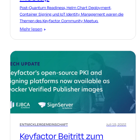
Post-Quantum Readiness, Helm Chart Deployment,
Container Signing und IoT Identity Management waren die
Themen des Keyfactor Community Meetup.
Mehr lesen
ENTWICKLERGEMEINSCHAFT
Juli 19, 2022
Keyfactor Beitritt zum