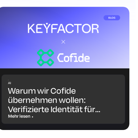
AI
Warum wir Cofide
übernehmen wollen:
Verifizierte Identität für
Workloads und KI-Agenten
Mehr lesen