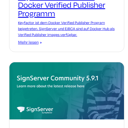
Docker Verified Publisher
Programm
Keyfactor ist dem Docker Verified Publisher Program
beigetreten. SignServer und EJBCA sind auf Docker Hub als
Verified Publisher Images verfügbar.
Mehr lesen