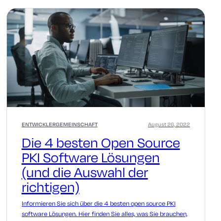
ENTWICKLERGEMEINSCHAFT
August 26, 2022
Die 4 besten Open Source
PKI Software Lösungen
(und die Auswahl der
richtigen)
Informieren Sie sich über die 4 besten open source PKI
software Lösungen. Hier finden Sie alles, was Sie brauchen,