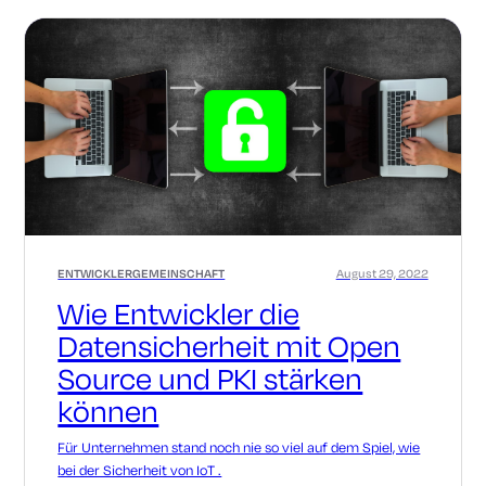
ENTWICKLERGEMEINSCHAFT
August 29, 2022
Wie Entwickler die
Datensicherheit mit Open
Source und PKI stärken
können
Für Unternehmen stand noch nie so viel auf dem Spiel, wie
bei der Sicherheit von IoT .