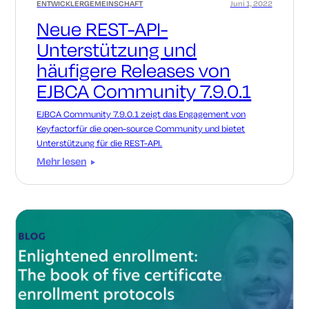
ENTWICKLERGEMEINSCHAFT
Juni 1, 2022
Neue REST-API-
Unterstützung und
häufigere Releases von
EJBCA Community 7.9.0.1
EJBCA Community 7.9.0.1 zeigt das Engagement von
Keyfactorfür die open-source Community und bietet
Unterstützung für die REST-API.
Mehr lesen