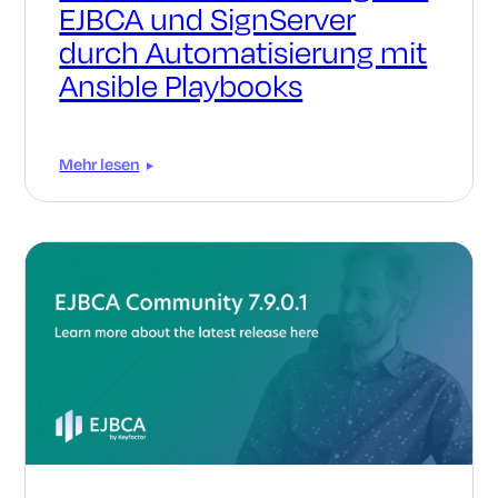
EJBCA und SignServer
durch Automatisierung mit
Ansible Playbooks
Mehr lesen