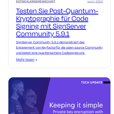
ENTWICKLERGEMEINSCHAFT
Juni 1, 2022
Testen Sie Post-Quantum-
Kryptographie für Code
Signing mit SignServer
Community 5.9.1
SignServer Community 5.9.1 demonstriert das
Engagement von Keyfactorfür die open-source Community
und bietet eine quantensichere Codesignierung.
Mehr lesen