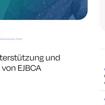
A Community 7.9.0.1
terstützung und
s von EJBCA