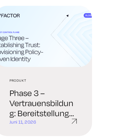
PRODUKT
Phase 3 –
Vertrauensbildun
g: Bereitstellung
richtliniengesteue
Juni 11, 2026
rter Identitäten