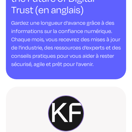
Trust (en anglais)
Gardez une longueur d'avance grâce à des
informations sur la confiance numérique.
Chaque mois, vous recevrez des mises à jour
de l'industrie, des ressources d'experts et des
conseils pratiques pour vous aider à rester
sécurisé, agile et prêt pour l'avenir.