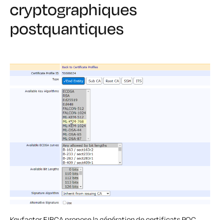
cryptographiques
postquantiques
Keyfactor EJBCA propose la génération de certificats PQC