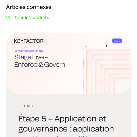
Articles connexes
Voir tous les produits
PRODUIT
PRODUIT
PRODUIT
Étape 5 – Application et
Étape 4 – Automatisation
Troisième étape –
gouvernance : application
et orchestration : la
Instaurer la confiance :