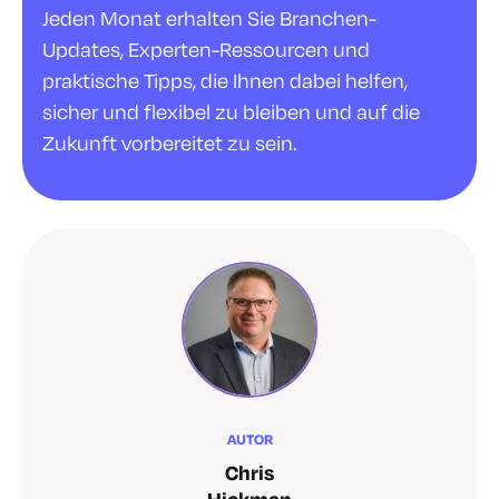
Jeden Monat erhalten Sie Branchen-
Updates, Experten-Ressourcen und
praktische Tipps, die Ihnen dabei helfen,
sicher und flexibel zu bleiben und auf die
Zukunft vorbereitet zu sein.
AUTOR
Chris
Hickman