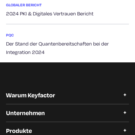
GLOBALER BERICHT
2024 PKI & Digitales Vertrauen Bericht
PQC
Der Stand der Quantenbereitschaften bei der
Integration 2024
Warum Keyfactor
Warum Keyfactor
Unternehmen
Kundengeschichten
Open Source
Über Keyfactor
Vertrauen und Compliance
Produkte
Karriere