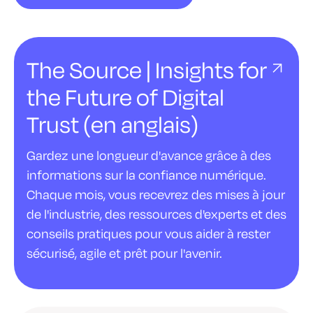
The Source | Insights for
the Future of Digital
Trust (en anglais)
Gardez une longueur d'avance grâce à des
informations sur la confiance numérique.
Chaque mois, vous recevrez des mises à jour
de l'industrie, des ressources d'experts et des
conseils pratiques pour vous aider à rester
sécurisé, agile et prêt pour l'avenir.