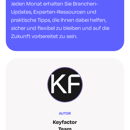
Jeden Monat erhalten Sie Branchen-
Updates, Experten-Ressourcen und
praktische Tipps, die Ihnen dabei helfen,
sicher und flexibel zu bleiben und auf die
Zukunft vorbereitet zu sein.
AUTOR
Keyfactor
Team