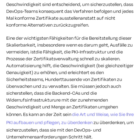
Geschwindigkeit sind entscheidend, um sicherzustellen, dass
DevOps-Teams konsequent das Verfahren befolgen und jedes
Mal konforme Zertifikate ausstellen
anstatt auf nicht
konforme Alternativen zurückzugreifen.
Eine der wichtigsten Fähigkeiten für die Bereitstellung dieser
Skalierbarkeit, insbesondere wenn es darum geht, Ausfälle zu
vermeiden, ist
die Fähigkeit, die PKI-Infrastruktur und die
Prozesse der Zertifikatsverwaltung schnell zu skalieren
.
A
utomatisierung hilft, die Geschwindigkeit (bei gleichzeitiger
Genauigkeit) zu erhöhen, und erleichtert es den
Sicherheitsteams, Hunderttausende von Zertifikaten zu
überwachen und zu verwalten.
Sie müssen jedoch auch
sicherstellen, dass die Backend-CAs und die
Widerrufsinfrastruktur
ur
e
mit der zunehmenden
Geschwindigkeit und Menge an Zertifikaten umgehen
können
.
Es kann an der Zeit sein
die Art und Weise, wie Sie Ihre
PKI aufbauen und pflegen, zu überdenken
zu überdenken, um
sicherzustellen, dass sie mit den DevOps- und
Unternehmensanforderungen Schritt hält.