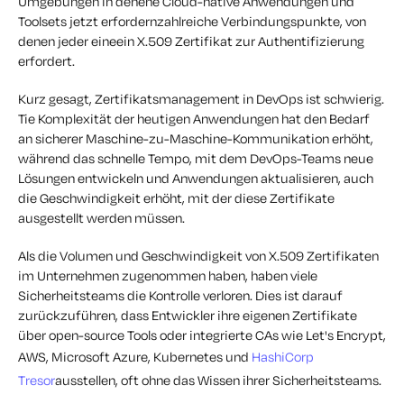
Umgebungen
in denen
e Cloud
-
native Anwendungen
und
Toolsets
jetzt
erfordern
zahlreiche Verbindungspunkte, von
denen jeder eine
ein X.509
Zertifikat
zur Authentifizierung
erfordert.
Kurz gesagt,
Zertifikatsmanagement in DevOps ist schwierig.
T
ie Komplexität der heutigen Anwendungen hat den Bedarf
an sicherer Maschine-zu-Maschine-Kommunikation erhöht,
während das schnelle Tempo, mit dem DevOps-Teams neue
Lösungen entwickeln und Anwendungen aktualisieren, auch
die Geschwindigkeit erhöht, mit der diese Zertifikate
ausgestellt werden müssen.
Als
die
Volumen und Geschwindigkeit von
X.509
Zertifikaten
im Unternehmen zugenommen haben, haben viele
Sicherheitsteams die Kontrolle verloren. Dies ist darauf
zurückzuführen, dass Entwickler ihre eigenen Zertifikate
über open-source Tools oder integrierte CAs wie Let's Encrypt,
AWS, Microsoft Azure, Kubernetes und
HashiCorp
Tresor
ausstellen, oft ohne das Wissen ihrer Sicherheitsteams.