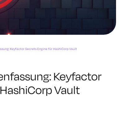
ng: Keyfactor Secrets Engine für HashiCorp Vault
fassung: Keyfactor
 HashiCorp Vault