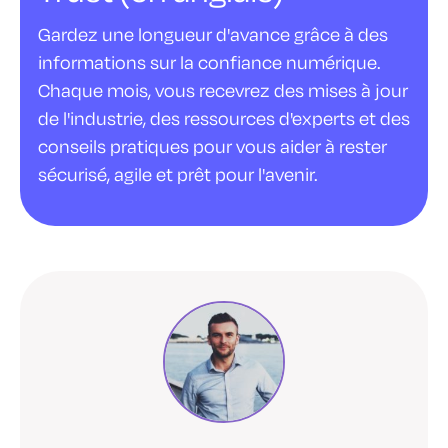
Gardez une longueur d'avance grâce à des
informations sur la confiance numérique.
Chaque mois, vous recevrez des mises à jour
de l'industrie, des ressources d'experts et des
conseils pratiques pour vous aider à rester
sécurisé, agile et prêt pour l'avenir.