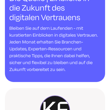
die Zukunft des
digitalen Vertrauens
Bleiben Sie auf dem Laufenden - mit
kuratierten Einblicken in digitales Vertrauen.
Jeden Monat erhalten Sie Branchen-
Updates, Experten-Ressourcen und
praktische Tipps, die Ihnen dabei helfen,
sicher und flexibel zu bleiben und auf die
Zukunft vorbereitet zu sein.