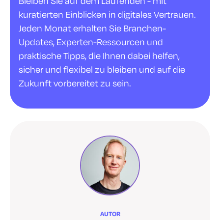
Bleiben Sie auf dem Laufenden - mit
kuratierten Einblicken in digitales Vertrauen.
Jeden Monat erhalten Sie Branchen-
Updates, Experten-Ressourcen und
praktische Tipps, die Ihnen dabei helfen,
sicher und flexibel zu bleiben und auf die
Zukunft vorbereitet zu sein.
AUTOR