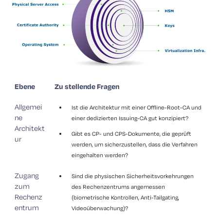
Ebene
Zu stellende Fragen
Allgemei
Ist die Architektur mit einer Offline-Root-CA und
ne
einer dedizierten Issuing-CA gut konzipiert?
Architekt
Gibt es CP- und CPS-Dokumente, die geprüft
ur
werden, um sicherzustellen, dass die Verfahren
eingehalten werden?
Zugang
Sind die physischen Sicherheitsvorkehrungen
zum
des Rechenzentrums angemessen
Rechenz
(biometrische Kontrollen, Anti-Tailgating,
entrum
Videoüberwachung)?