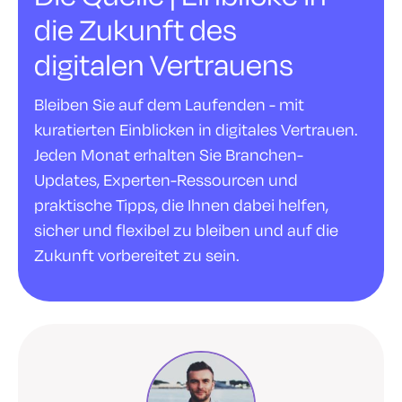
die Zukunft des
digitalen Vertrauens
Bleiben Sie auf dem Laufenden - mit
kuratierten Einblicken in digitales Vertrauen.
Jeden Monat erhalten Sie Branchen-
Updates, Experten-Ressourcen und
praktische Tipps, die Ihnen dabei helfen,
sicher und flexibel zu bleiben und auf die
Zukunft vorbereitet zu sein.