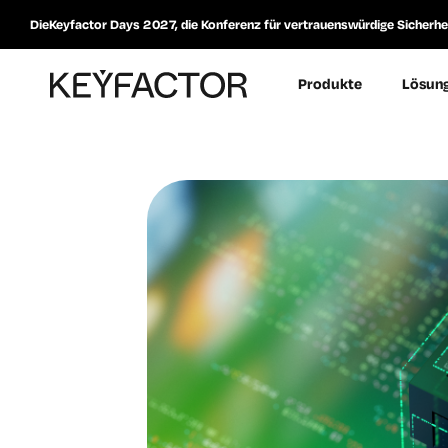
DieKeyfactor Days 2027, die Konferenz für vertrauenswürdige Sicherheit
Produkte
Lösun