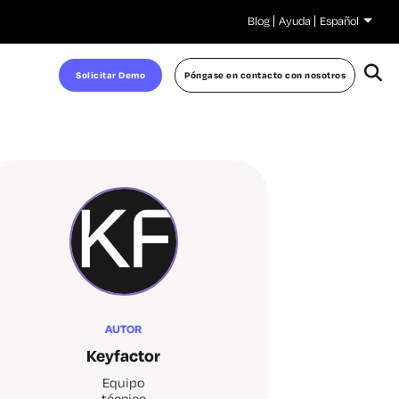
Blog
Ayuda
Español
Solicitar Demo
Póngase en contacto con nosotros
AUTOR
Keyfactor
Equipo
técnico