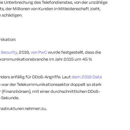
ie Unterbrechung des Telefondienstes, von der unzählige
ts, der Millionen von Kunden in Mitleidenschaft zieht,
 schädigen.
ikation:
n Security
, 2016,
von PwC
wurde festgestellt, dass die
 Telekommunikationsbranche im Jahr 2015 um 45 %
ders anfällig für DDoS-Angriffe. Laut
dem 2016 Data
n
war der Telekommunikationssektor doppelt so stark
r (Finanzbörsen), mit einer durchschnittlichen DDoS-
o Sekunde.
nfrastrukturen nehmen zu.