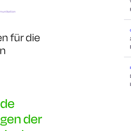
mmunikation
 für die
on
nde
gen der