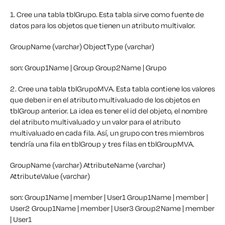
1. Cree una tabla tblGrupo. Esta tabla sirve como fuente de
datos para los objetos que tienen un atributo multivalor.
GroupName (varchar)
ObjectType (varchar)
son:
Group1Name | Group
Group2Name | Grupo
2. Cree una tabla tblGrupoMVA. Esta tabla contiene los valores
que deben ir en el atributo multivaluado de los objetos en
tblGroup anterior. La idea es tener el id del objeto, el nombre
del atributo multivaluado y un valor para el atributo
multivaluado en cada fila. Así, un grupo con tres miembros
tendría una fila en tblGroup y tres filas en tblGroupMVA.
GroupName (varchar)
AttributeName (varchar)
AttributeValue (varchar)
son:
Group1Name | member | User1
Group1Name | member |
User2
Group1Name | member | User3
Group2Name | member
| User1