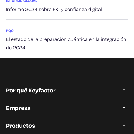
INFORME GLOBAL
Informe 2024 sobre PKI y confianza digital
PQC
El estado de la preparación cuántica en la integración
de 2024
Por qué Keyfactor
Por qué Keyfactor
Empresa
Historias de clientes
Open Source
Acerca de Keyfactor
Confianza y cumplimiento
Productos
Carreras profesionales
Nuestros clientes