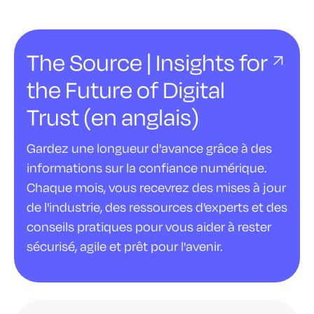
The Source | Insights for
the Future of Digital
Trust (en anglais)
Gardez une longueur d'avance grâce à des
informations sur la confiance numérique.
Chaque mois, vous recevrez des mises à jour
de l'industrie, des ressources d'experts et des
conseils pratiques pour vous aider à rester
sécurisé, agile et prêt pour l'avenir.