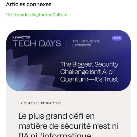
Articles connexes
Voir tous les Keyfactor Culture
LA CULTURE KEYFACTOR
LA CULTURE KEYFACTOR
LA CULTURE KEYFACTOR
Le plus grand défi en
Revue de l'album "Now
Construire pour gagner -
matière de sécurité n'est ni
That's What I Call Digital
Franchir les étapes en
l'IA ni l'informatique
Trust" de Keyfactor
2024 et au-delà