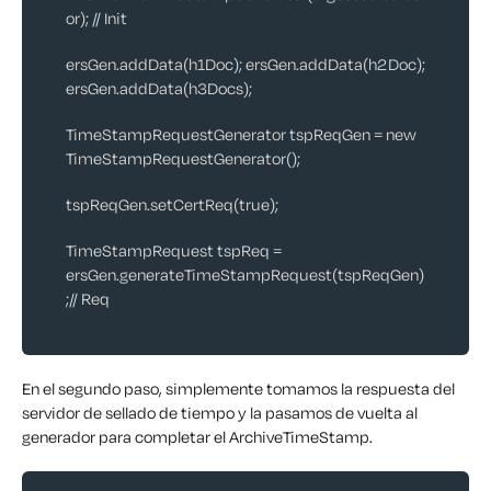
or); // Init
ersGen.addData(h1Doc);
ersGen.addData(h2Doc);
ersGen.addData(h3Docs);
TimeStampRequestGenerator tspReqGen =
new
TimeStampRequestGenerator();
tspReqGen.setCertReq(true);
TimeStampRequest tspReq =
ersGen.generateTimeStampRequest(tspReqGen)
;// Req
En el segundo paso, simplemente tomamos la respuesta del
servidor de sellado de tiempo y la pasamos de vuelta al
generador para completar el ArchiveTimeStamp.