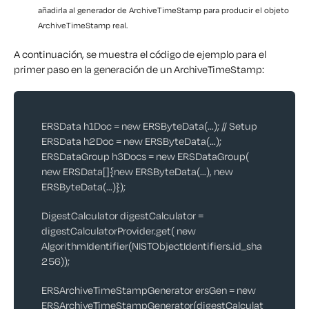
añadirla al generador de ArchiveTimeStamp para producir el objeto
ArchiveTimeStamp real.
A continuación, se muestra el código de ejemplo para el
primer paso en la generación de un ArchiveTimeStamp:
ERSData h1Doc = new ERSByteData(…); // Setup
ERSData h2Doc = new ERSByteData(…);
ERSDataGroup h3Docs = new ERSDataGroup(
new ERSData[]{new ERSByteData(…), new
ERSByteData(…)});
DigestCalculator digestCalculator =
digestCalculatorProvider.get(
new
AlgorithmIdentifier(NISTObjectIdentifiers.id_sha
256));
ERSArchiveTimeStampGenerator ersGen =
new
ERSArchiveTimeStampGenerator(digestCalculat