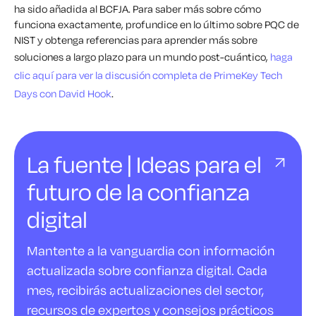
ha sido añadida al BCFJA. Para saber más sobre cómo
funciona exactamente, profundice en lo último sobre PQC de
NIST y obtenga referencias para aprender más sobre
soluciones a largo plazo para un mundo post-cuántico,
haga
clic aquí para ver la discusión completa de PrimeKey Tech
Days con David Hook
.
La fuente | Ideas para el
futuro de la confianza
digital
Mantente a la vanguardia con información
actualizada sobre confianza digital. Cada
mes, recibirás actualizaciones del sector,
recursos de expertos y consejos prácticos