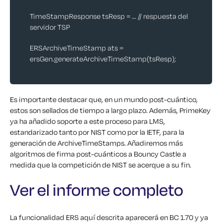
TimeStampResponse tsResp = … // respuesta del
servidor TSP
ERSArchiveTimeStamp ats =
ersGen.generateArchiveTimeStamp(tsResp);
Es importante destacar que, en un mundo post-cuántico,
estos son sellados de tiempo a largo plazo. Además, PrimeKey
ya ha añadido soporte a este proceso para LMS,
estandarizado tanto por NIST como por la IETF, para la
generación de ArchiveTimeStamps. Añadiremos más
algoritmos de firma post-cuánticos a Bouncy Castle a
medida que la competición de NIST se acerque a su fin.
Ver el informe completo
La funcionalidad ERS aquí descrita aparecerá en BC 1.70 y ya