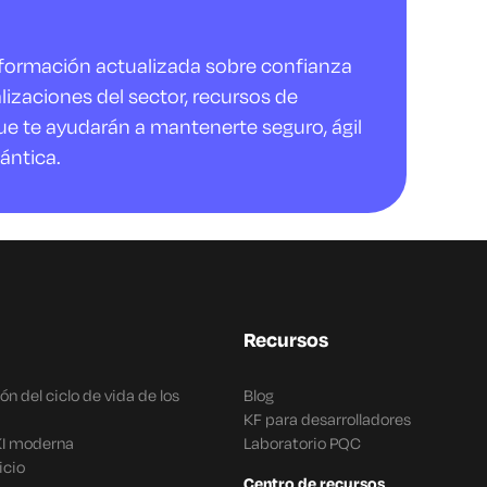
nformación actualizada sobre confianza
alizaciones del sector, recursos de
ue te ayudarán a mantenerte seguro, ágil
ántica.
Recursos
n del ciclo de vida de los
Blog
KF para desarrolladores
KI moderna
Laboratorio PQC
icio
Centro de recursos