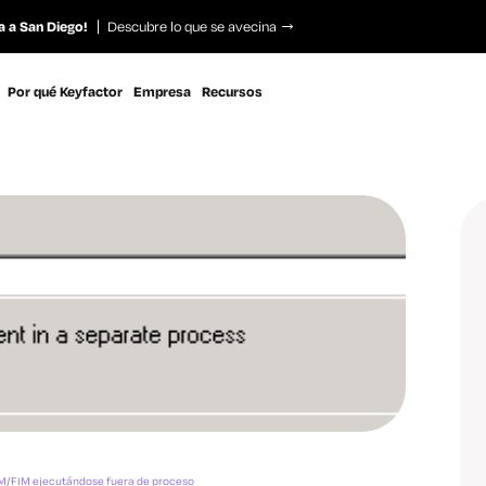
a a San Diego!
Descubre lo que se avecina
Por qué Keyfactor
Empresa
Recursos
M/FIM ejecutándose fuera de proceso