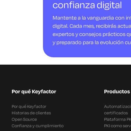
confianza digital
Mantente a la vanguardia con i
digital. Cada mes, recibirás actu
expertos y consejos prácticos q
y preparado para la evolución cu
Por qué Keyfactor
Productos
Por qué Keyfactor
Automatizació
Historias de clientes
certificados
Open Source
Plataforma P
Confianza y cumplimiento
PKI como serv