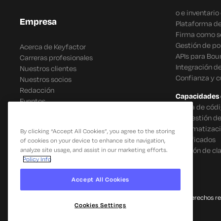
o e inventari
Empresa
Plataforma de
Firma como se
Gestión de po
Acerca de Keyfactor
APIs para Bou
Carreras profesionales
Integración d
Nuestros clientes
Confianza y 
Nuestros socios
Redacción
Capacidades 
Eventos
Firma de códi
IoT Gestión d
Automatizació
By clicking “Accept All Cookies”, you agree to the storing
certificados
of cookies on your device to enhance site navigation,
Gestión de cl
analyze site usage, and assist in our marketing efforts.
Policy Info
Accept All Cookies
© 2026 Keyfactor. Todos los derechos r
Cookies Settings