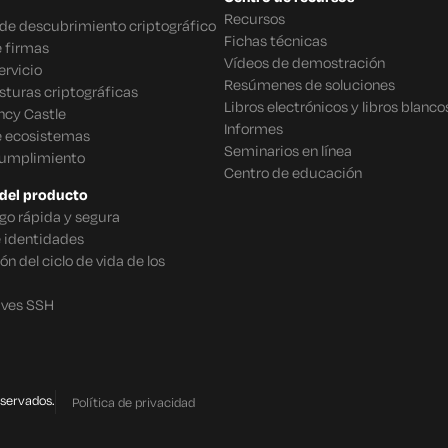
Recursos
o de descubrimiento criptográfico
Fichas técnicas
 firmas
Vídeos de demostración
rvicio
Resúmenes de soluciones
sturas criptográficas
Libros electrónicos y libros blanco
ncy Castle
Informes
e ecosistemas
Seminarios en línea
cumplimiento
Centro de educación
del producto
go rápida y segura
e identidades
n del ciclo de vida de los
aves SSH
eservados.
Política de privacidad