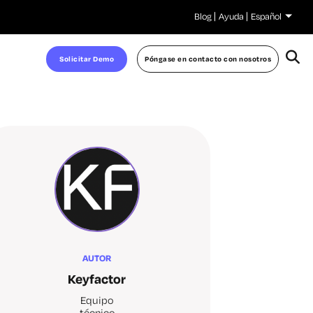
Blog
Ayuda
Español
Solicitar Demo
Póngase en contacto con nosotros
AUTOR
Keyfactor
Equipo
técnico