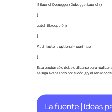
if (launchDebugger) Debugger.Launch();
}
catch (Excepción)
{
// attribute is optional – continue
}
Esta opción sólo debe utilizarse para realiza
se siga avanzando por el código, el servidor d
La fuente | Ideas pa