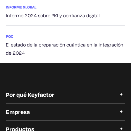
INFORME GLOBAL
Informe 2024 sobre PKI y confianza digital
PQC
El estado de la preparación cuántica en la integración
de 2024
Por qué Keyfactor
Por qué Keyfactor
Empresa
Historias de clientes
Open Source
Acerca de Keyfactor
Confianza y cumplimiento
Productos
Carreras profesionales