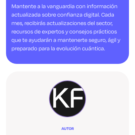
Mantente a la vanguardia con información
actualizada sobre confianza digital. Cada
mes, recibirás actualizaciones del sector,
recursos de expertos y consejos prácticos
que te ayudarán a mantenerte seguro, ágil y
preparado para la evolución cuántica.
AUTOR