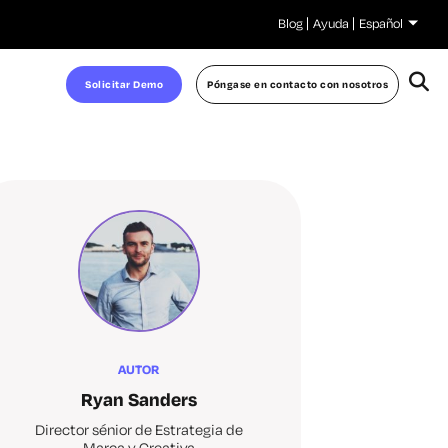
Blog
Ayuda
Español
Solicitar Demo
Póngase en contacto con nosotros
AUTOR
Ryan Sanders
Director sénior de Estrategia de
Marca y Creativa