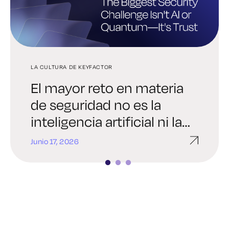
LA CULTURA DE KEYFACTOR
LA CULTURA DE KEYFACTOR
LA CULTURA DE KEYFACTOR
El mayor reto en materia
Crítica del álbum | "Now
Diseñado para el éxito:
de seguridad no es la
That's What I Call Digital
Logrando hitos en 2024 y
inteligencia artificial ni la
Trust" de Keyfactor
más allá
informática cuántica, sino
Junio 17, 2026
Julio 28, 2025
Febrero 13, 2024
la confianza