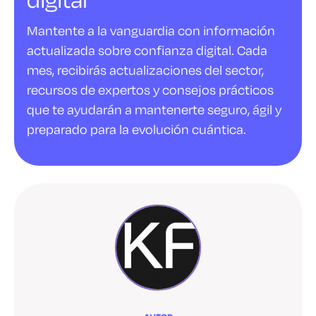
Mantente a la vanguardia con información
actualizada sobre confianza digital. Cada
mes, recibirás actualizaciones del sector,
recursos de expertos y consejos prácticos
que te ayudarán a mantenerte seguro, ágil y
preparado para la evolución cuántica.