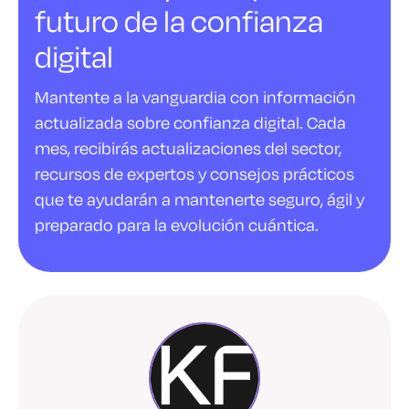
futuro de la confianza
digital
Mantente a la vanguardia con información
actualizada sobre confianza digital. Cada
mes, recibirás actualizaciones del sector,
recursos de expertos y consejos prácticos
que te ayudarán a mantenerte seguro, ágil y
preparado para la evolución cuántica.