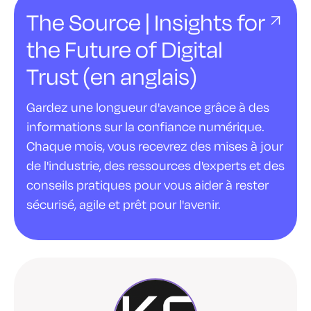
The Source | Insights for
the Future of Digital
Trust (en anglais)
Gardez une longueur d'avance grâce à des
informations sur la confiance numérique.
Chaque mois, vous recevrez des mises à jour
de l'industrie, des ressources d'experts et des
conseils pratiques pour vous aider à rester
sécurisé, agile et prêt pour l'avenir.