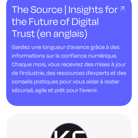
The Source | Insights for
the Future of Digital
Trust (en anglais)
Gardez une longueur d'avance grâce à des
informations sur la confiance numérique.
Chaque mois, vous recevrez des mises à jour
de l'industrie, des ressources d'experts et des
conseils pratiques pour vous aider à rester
sécurisé, agile et prêt pour l'avenir.