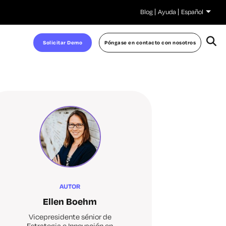
Blog
Ayuda
Español
Solicitar Demo
Póngase en contacto con nosotros
AUTOR
Ellen Boehm
Vicepresidente sénior de
Estrategia e Innovación en