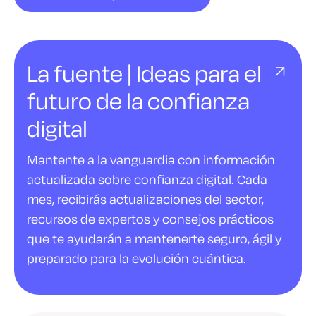
La fuente | Ideas para el
futuro de la confianza
digital
Mantente a la vanguardia con información
actualizada sobre confianza digital. Cada
mes, recibirás actualizaciones del sector,
recursos de expertos y consejos prácticos
que te ayudarán a mantenerte seguro, ágil y
preparado para la evolución cuántica.