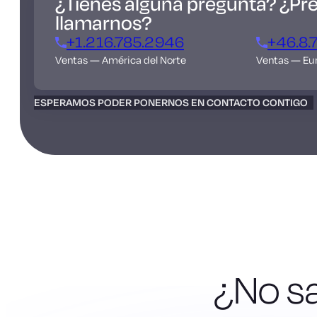
¿Tienes alguna pregunta? ¿Pre
llamarnos?
+1.216.785.2946
+46.8.
Ventas — América del Norte
Ventas — Eu
ESPERAMOS PODER PONERNOS EN CONTACTO CONTIGO
¿No s