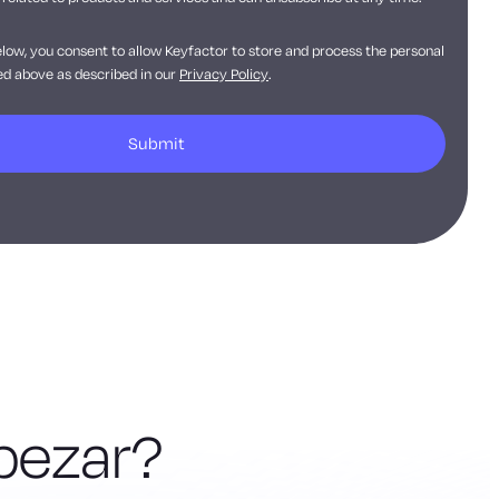
elow, you consent to allow Keyfactor to store and process the personal
d above as described in our
Privacy Policy
.
pezar?