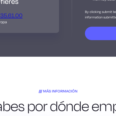
fieres
By clicking submit b
735.61.00
information submitte
ropa
MÁS INFORMACIÓN
abes por dónde em