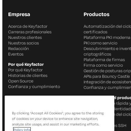
Empresa
Productos
Acerca de Keyfactor
Automatización del ciclo
Carreras profesionales
certificados
Nuestros clientes
Plataforma PKI moderna
Nuestros socios
PKI como servicio
Redacción
Descubrimiento e invent
Eventos
criptográficos
Plataforma de firmas
Por qué Keyfactor
Firma como servicio
Por qué Keyfactor
Gestión de posturas crip
Historias de clientes
APIs para Bouncy Castle
Open Source
Integración de ecosiste
Confianza y cumplimiento
Confianza y cumplimien
Capacidades del produ
Firma de código rápida 
IoT Gestión de identida
By clicking “Accept All Cookies”, you agree to the storing
Automatización del ciclo
of cookies on your device to enhance site navigation,
certificados
analyze site usage, and assist in our marketing efforts.
Gestión de claves SSH
Policy Info