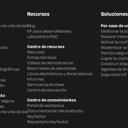
Recursos
Soluciones
 de vida de los
Blog
Por caso de u
KF para desarrolladores
Gestionar la p
Laboratorio PQC
Prevenir inter
Activar la con
Centro de recursos
ario
Modernizar la 
Recursos
DevOps segur
Fichas técnicas
Lograr la cript
Vídeos de demostración
Construir disp
Resúmenes de soluciones
tográficas
Agentes de IA
Libros electrónicos y libros blancos
Seguridad OT
Informes
mas
Seminarios en línea
to
Centro de educación
cto
Centro de conocimientos
y segura
Portal de asistencia
des
Documentación del producto
 de vida de los
Keyfactor
Repositorio Keyfactor