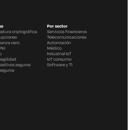
so
Por sector
ostura criptográfica
Servicios financieros
rupciones
Telecomunicaciones
fianza cero
Automoción
PKI
Médico
o
Industrial IoT
oagilidad
IoT consumo
ositivos seguros
Software y TI
 seguros