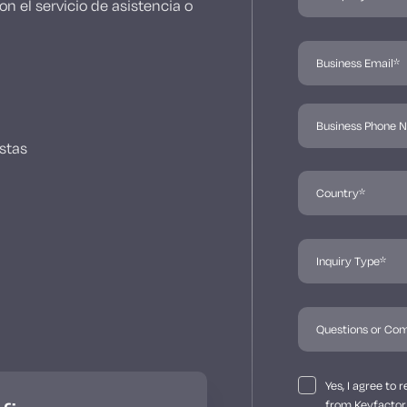
n el servicio de asistencia o
stas
Yes, I agree to
from Keyfactor 