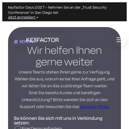
Keyfactor Days 2027 – Nehmen Sie an der „Trust Security
Conference“ in San Diego teil
Jetzt anmelden!
Zum
Hauptinhalt
KONTAKT
springen
Wir helfen Ihnen
gerne weiter
Unsere Teams stehen Ihnen gerne zur Verfügung.
Wählen Sie aus, worum es bei Ihrer Anfrage geht, und
wir leiten Sie an das zuständige Team weiter.
Sind Sie bereits Kunde und benötigen
Unterstützung? Bitte wenden Sie sich an den
Support oder besuchen Sie das
Support-Portal.
So können Sie sich mit uns in Verbindung
setzen:
Eine Demo anfordern