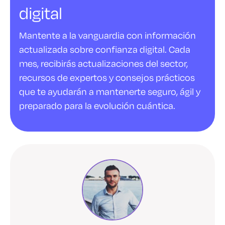
digital
Mantente a la vanguardia con información
actualizada sobre confianza digital. Cada
mes, recibirás actualizaciones del sector,
recursos de expertos y consejos prácticos
que te ayudarán a mantenerte seguro, ágil y
preparado para la evolución cuántica.