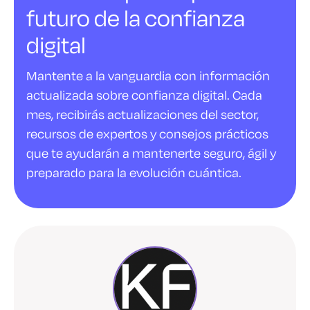
futuro de la confianza
digital
Mantente a la vanguardia con información
actualizada sobre confianza digital. Cada
mes, recibirás actualizaciones del sector,
recursos de expertos y consejos prácticos
que te ayudarán a mantenerte seguro, ágil y
preparado para la evolución cuántica.