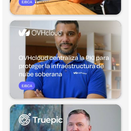
EJBCA
OVHcloud centraliza la PKI para
proteger la infraestructura de
nube soberana
EJBCA