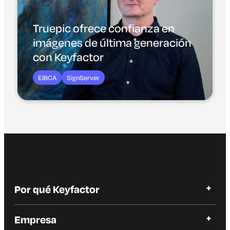
Truepic ofrece confianza en
imágenes de última generación
con Keyfactor
EJBCA
SignServer
Por qué Keyfactor
Por qué Keyfactor
Empresa
Historias de clientes