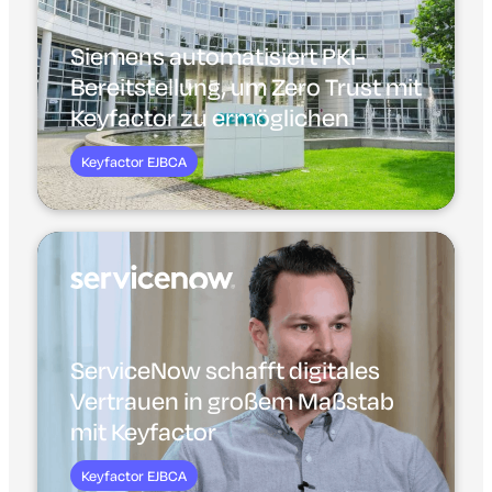
Siemens automatisiert PKI-
Bereitstellung, um Zero Trust mit
Keyfactor zu ermöglichen
Keyfactor EJBCA
ServiceNow schafft digitales
Vertrauen in großem Maßstab
mit Keyfactor
Keyfactor EJBCA