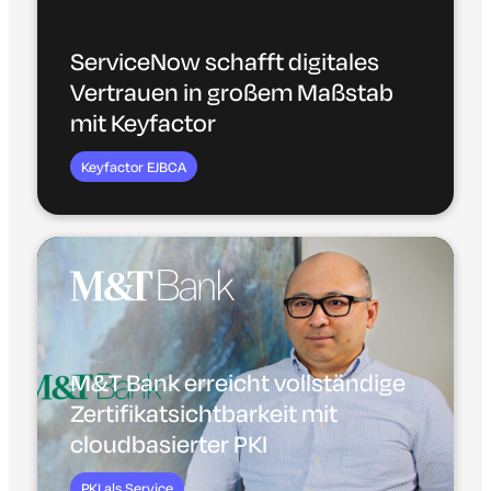
ServiceNow schafft digitales
Vertrauen in großem Maßstab
mit Keyfactor
Keyfactor EJBCA
M&T Bank erreicht vollständige
Zertifikatsichtbarkeit mit
cloudbasierter PKI
PKI als Service